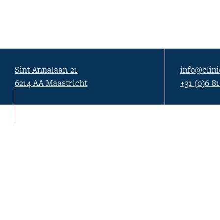
Sint Annalaan 21
info@clini
6214 AA Maastricht
+31 (0)6 8