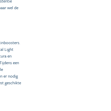
istentie
maar wel de
kinboosters.
al Light
tura en
 Tijdens een
le
en er nodig
est geschikte