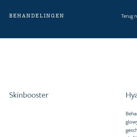
BEHANDELINGEN
Terug n
Skinbooster
Hya
Beha
glowy
gesch