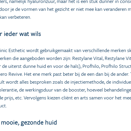
illers, namelijk hyaluronzuur, maar het is een stuk dunner in cons
oor je de vormen van het gezicht er niet mee kan veranderen 
kan verbeteren.
r ieder wat wils
linic Esthetic wordt gebruikgemaakt van verschillende merken s
rken die aangeboden worden zijn: Restylane Vital, Restylane Vit
 de uiterst dunne huid en voor de hals), Profhilo, Profhilo Struc
ero Revive. Het ene merk past beter bij de een dan bij de ander.
lt wordt alles besproken zoals de injectiemethode, de individue
olerantie, de werkingsduur van de booster, hoeveel behandeling
 de prijs, etc. Vervolgens kiezen cliënt en arts samen voor het me
uct.
 mooie, gezonde huid