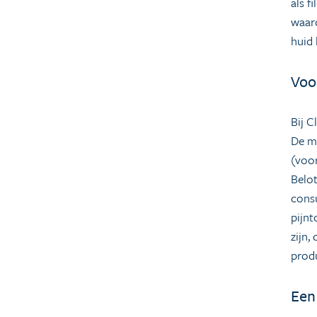
als f
waard
huid 
Voo
Bij C
De me
(voor
Belot
consu
pijnt
zijn,
prod
Een