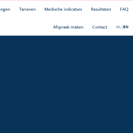
ingen
Tarieven
Medische indicaties
Resultaten
FAQ
Afspraak maken
Contact
NL /
EN