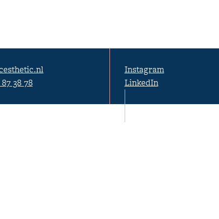
cesthetic.nl
Instagram
1 87 38 78
LinkedIn