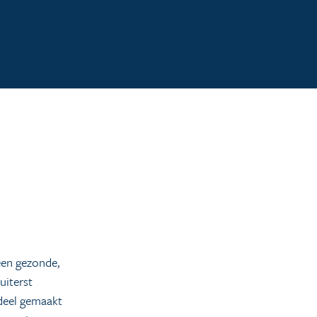
een gezonde,
uiterst
ddeel gemaakt