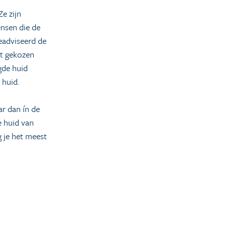
Ze zijn
nsen die de
eadviseerd de
et gekozen
gde huid
 huid.
r dan ín de
e huid van
g je het meest