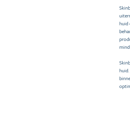
Skinb
uiter
huid 
behan
produ
mind
Skin
huid.
binne
optim