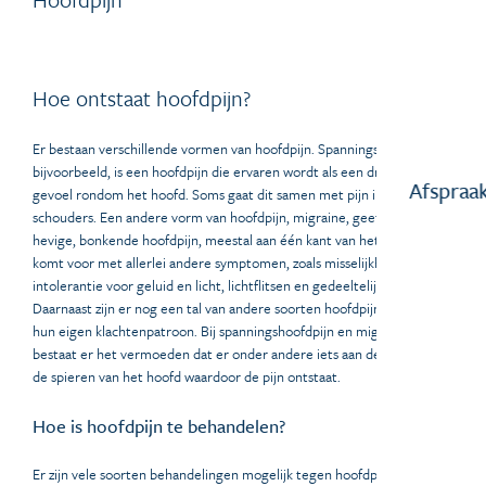
Hoe ontstaat hoofdpijn?
Er bestaan verschillende vormen van hoofdpijn. Spanningshoofdpijn
bijvoorbeeld, is een hoofdpijn die ervaren wordt als een drukkend
Afspraa
gevoel rondom het hoofd. Soms gaat dit samen met pijn in de nek en
schouders. Een andere vorm van hoofdpijn, migraine, geeft een hele
hevige, bonkende hoofdpijn, meestal aan één kant van het hoofd. Het
komt voor met allerlei andere symptomen, zoals misselijkheid, braken,
intolerantie voor geluid en licht, lichtflitsen en gedeeltelijke blindheid.
Daarnaast zijn er nog een tal van andere soorten hoofdpijn, elk met
hun eigen klachtenpatroon. Bij spanningshoofdpijn en migraine
bestaat er het vermoeden dat er onder andere iets aan de hand is met
de spieren van het hoofd waardoor de pijn ontstaat.
Hoe is hoofdpijn te behandelen?
Er zijn vele soorten behandelingen mogelijk tegen hoofdpijn, zoals